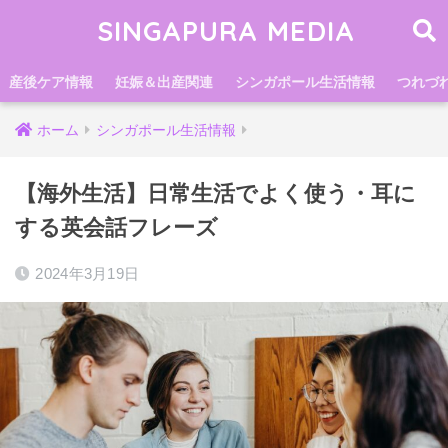
SINGAPURA MEDIA
産後ケア情報
妊娠＆出産関連
シンガポール生活情報
つれづ
ホーム
シンガポール生活情報
【海外生活】日常生活でよく使う・耳に
する英会話フレーズ
2024年3月19日