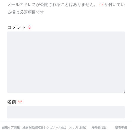
メールアドレスが公開されることはありません。
※
が付いてい
る欄は必須項目です
コメント
※
名前
※
メール
※
産後ケア情報
妊娠＆出産関連
シンガポール生活情報
つれづれ日記
海外旅行記
駐在準備