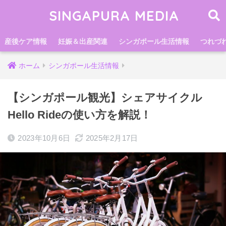
SINGAPURA MEDIA
産後ケア情報
妊娠＆出産関連
シンガポール生活情報
つれづ
ホーム
シンガポール生活情報
【シンガポール観光】シェアサイクル
Hello Rideの使い方を解説！
2023年10月6日
2025年2月17日