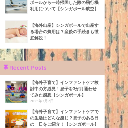
ポールから一時帰国した際の飛行機
利用について【シンガポール航空】
【海外出産】シンガポールで出産す
る場合の費用は？産後の手続きも徹
底解説！
Recent Posts
【海外子育て】インファントケア検
討中の方必見！息子を3が月通わせ
てみた感想【シンガポール】
2025年7月2日
【海外子育て】インファントケアで
の生活はどんな感じ？息子のある日
の一日をご紹介！【シンガポール】