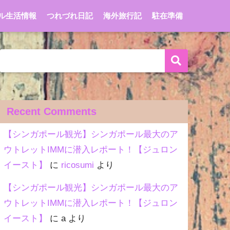
ル生活情報
つれづれ日記
海外旅行記
駐在準備
Recent Comments
【シンガポール観光】シンガポール最大のア
ウトレットIMMに潜入レポート！【ジュロン
イースト】
に
ricosumi
より
【シンガポール観光】シンガポール最大のア
ウトレットIMMに潜入レポート！【ジュロン
イースト】
に
a
より